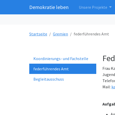
Demokratie leben
Unsere Projekte
Startseite
Gremien
federführendes Amt
Fed
Koordinierungs- und Fachstelle
Frau K
federführendes Amt
Jugen
Begleitausschuss
Telefo
Mail:
k
Aufgab
An