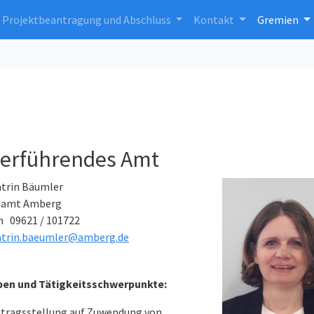
Projektbeantragung und Abschluss
Kontakt
Gremien
erführendes Amt
atrin Bäumler
damt Amberg
n 09621 / 101722
atrin.baeumler@amberg.de
en und Tätigkeitsschwerpunkte:
tragsstellung auf Zuwendung von