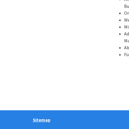
Bu
Or
We
Mi
Ad
M
Ab
Fü
Sitemap